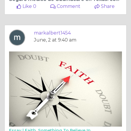
Like 0
Comment
Share
markalbert1454
June, 2 at 9:40 am
Essay |
Faith, Something To Believe In