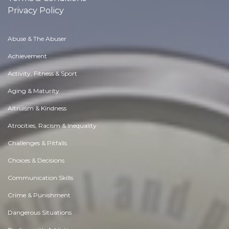
Privacy Policy
Abuse & The Abuser
Achievement
Activity, Fitness & Sport
Aging & Maturity
Altruism & Kindness
Atrocities, Racism & Inequality
Challenges & Pitfalls
Choices & Decisions
Communication Skills
Crime & Punishment
Dangerous Situations