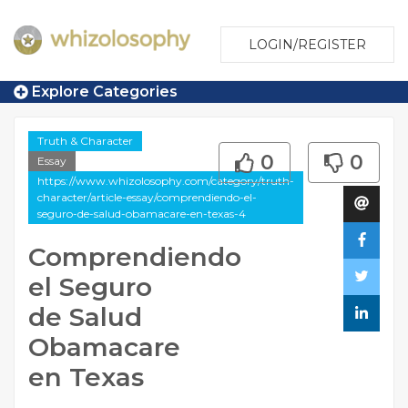
LOGIN/REGISTER
Explore Categories
Truth & Character
0
0
Essay
https://www.whizolosophy.com/category/truth-
character/article-essay/comprendiendo-el-
seguro-de-salud-obamacare-en-texas-4
Comprendiendo
el Seguro
de Salud
Obamacare
en Texas