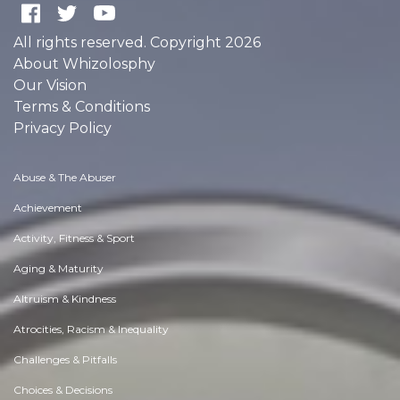
All rights reserved. Copyright 2026
About Whizolosphy
Our Vision
Terms & Conditions
Privacy Policy
Abuse & The Abuser
Achievement
Activity, Fitness & Sport
Aging & Maturity
Altruism & Kindness
Atrocities, Racism & Inequality
Challenges & Pitfalls
Choices & Decisions