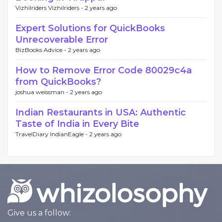
Vizhilriders Vizhilriders -
2 years ago
Expert Solutions for QuickBooks
Unrecoverable Error
BizBooks Advice -
2 years ago
How to Remove Error Code 80029c4a
from QuickBooks?
joshua weissman -
2 years ago
Indian Restaurants in USA: Authentic
Taste of India in Every Bite
TravelDiary IndianEagle -
2 years ago
Give us a follow: