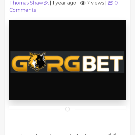
Thomas Shaw
|
1 year ago
|
7 views
|
0
Comments