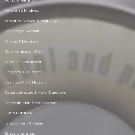
Aging & Maturity
Altruism & Kindness
Atrocities, Racism & Inequality
Challenges & Pitfalls
Choices & Decisions
Communication Skills
Crime & Punishment
Dangerous Situations
Dealing with Addictions
Debatable Issues & Moral Questions
Determination & Achievement
Diet & Nutrition
Employment & Career
Ethical dilemmas