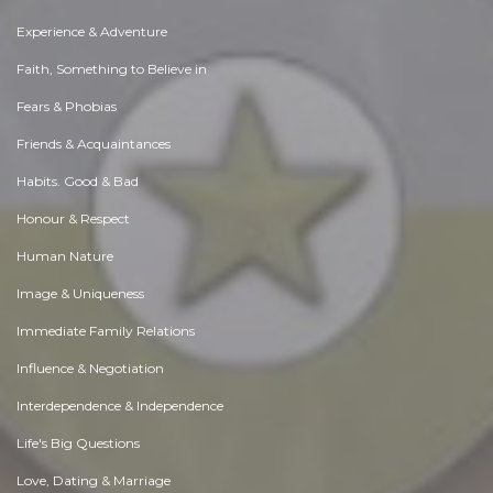
Experience & Adventure
Faith, Something to Believe in
Fears & Phobias
Friends & Acquaintances
Habits. Good & Bad
Honour & Respect
Human Nature
Image & Uniqueness
Immediate Family Relations
Influence & Negotiation
Interdependence & Independence
Life's Big Questions
Love, Dating & Marriage