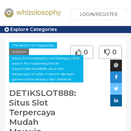
LOGIN/REGISTER
Explore Categories
The Search for Happiness
0
0
Column
https://whizolosophy.com/category/the-
search-for-happiness/article-
column/detikslot888-situs-slot-
terpercaya-mudah-maxwin-dengan-
game-online-terbaru-dan-terkenal
DETIKSLOT888:
Situs Slot
Terpercaya
Mudah