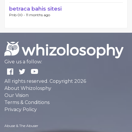
betraca bahis sitesi
Pnb 00 -
11 months ago
Give us a follow:
All rights reserved. Copyright 2026
About Whizolosphy
Our Vision
Terms & Conditions
Privacy Policy
Abuse & The Abuser