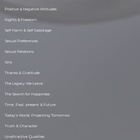
Positive & Negative Attitudes
Rights & Freedom
Self Harm & Self Sabotage
Sexual Preferences
Sexual Relations
Sins
Thanks & Gratitude
The Legacy We Leave
The Search for Happiness
Time. Past, present & Future
Today's World, Projecting Tomorrow
Truth & Character
Unattractive Qualities