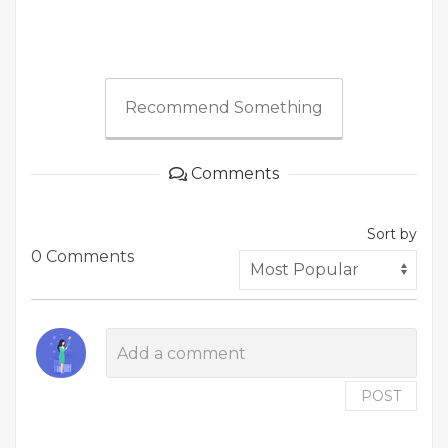
Recommend Something
Comments
Sort by
0 Comments
POST