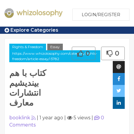
LOGIN/REGISTER
Explore Categories
Rights & Freedom
Essay
0
0
https://www.whizolosophy.com/category/rights-
freedom/article-essay/-5782
کتاب با هم
بیندیشیم
انتشارات
معارف
booklink
|
1 year ago
|
5 views
|
0
Comments