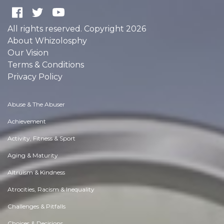
All rights reserved. Copyright 2026
About Whizolosphy
Our Vision
Terms & Conditions
Privacy Policy
Abuse & The Abuser
Achievement
Activity, Fitness & Sport
Aging & Maturity
Altruism & Kindness
Atrocities, Racism & Inequality
Challenges & Pitfalls
Choices & Decisions