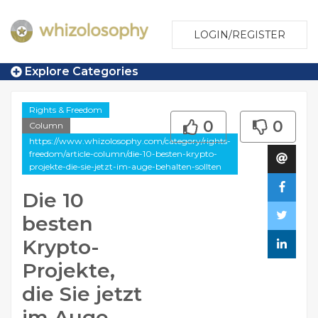
LOGIN/REGISTER
Explore Categories
Rights & Freedom
0
0
Column
https://www.whizolosophy.com/category/rights-
freedom/article-column/die-10-besten-krypto-
projekte-die-sie-jetzt-im-auge-behalten-sollten
Die 10
besten
Krypto-
Projekte,
die Sie jetzt
im Auge