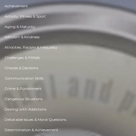
Achievement
Activity, Fitness & Sport
Aging & Maturity
Altruism & Kindness
Atrocities, Racism & Inequality
Challenges & Pitfalls
Choices & Decisions
Communication Skills
Crime & Punishment
Dangerous Situations
Dealing with Addictions
Debatable Issues & Moral Questions
Determination & Achievement