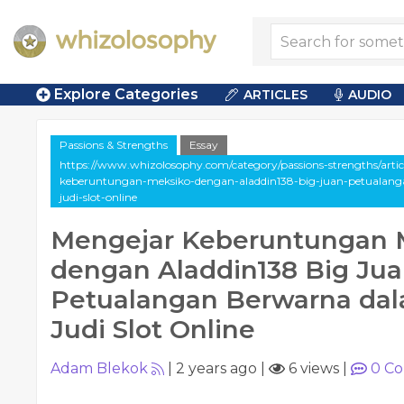
Explore Categories
ARTICLES
AUDIO
Passions & Strengths
Essay
https://www.whizolosophy.com/category/passions-strengths/artic
keberuntungan-meksiko-dengan-aladdin138-big-juan-petualan
judi-slot-online
Mengejar Keberuntungan 
dengan Aladdin138 Big Jua
Petualangan Berwarna da
Judi Slot Online
Adam Blekok
|
2 years ago
|
6 views
|
0
Co