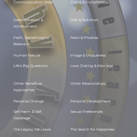
Communication Skills
Crime & Punishment
Determination &
Diet & Nutrition
Achievement
Faith, Something to
Fears & Phobias
Believe in
Human Nature
Image & Uniqueness
Life's Big Questions
Love, Dating & Marriage
Other Beneficial
Other Relationships
Approaches
Personal Change
Personal Development
Self Harm & Self
Sexual Preferences
Sabotage
The Legacy We Leave
The Search for Happiness