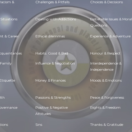
 Racism &
Challenges & Pitfalls
Choices & Decisions
Situations
Dealing with Addictions
Debatable Issues & Moral
Questions
t & Career
Ethical dilemmas
Experience & Adventure
Acquaintances
Habits. Good & Bad
Honour & Respect
 Family
Influence & Negotiation
Interdependence &
Independence
Etiquette
Money & Finances
Moods & Emotions
lth
Passions & Strengths
Peace & Forgiveness
Governance
Positive & Negative
Rights & Freedom
Attitudes
tions
Sins
Thanks & Gratitude