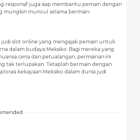
g responsif juga siap membantu pemain dengan
ng mungkin muncul selama bermain.
 judi slot online yang mengajak pemain untuk
rna dalam budaya Meksiko. Bagi mereka yang
uansa ceria dan petualangan, permainan ini
 tak terlupakan. Tetaplah bermain dengan
plorasi kekayaan Meksiko dalam dunia judi
mmended