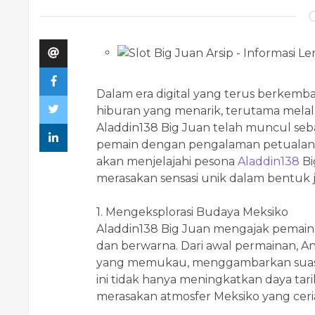
Dalam era digital yang terus berkemba
hiburan yang menarik, terutama melalui
Aladdin138 Big Juan telah muncul se
pemain dengan pengalaman petualangan 
akan menjelajahi pesona
Aladdin138
Bi
merasakan sensasi unik dalam bentuk ju
1. Mengeksplorasi Budaya Meksiko
Aladdin138 Big Juan mengajak pemain
dan berwarna. Dari awal permainan, A
yang memukau, menggambarkan suasan
ini tidak hanya meningkatkan daya ta
merasakan atmosfer Meksiko yang ceri