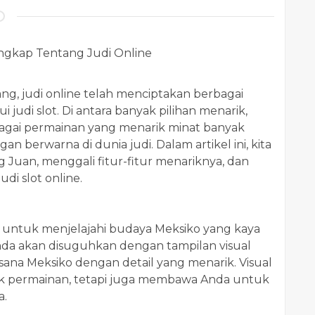
ng, judi online telah menciptakan berbagai
 judi slot. Di antara banyak pilihan menarik,
bagai permainan yang menarik minat banyak
berwarna di dunia judi. Dalam artikel ini, kita
g Juan, menggali fitur-fitur menariknya, dan
di slot online.
 untuk menjelajahi budaya Meksiko yang kaya
nda akan disuguhkan dengan tampilan visual
a Meksiko dengan detail yang menarik. Visual
rik permainan, tetapi juga membawa Anda untuk
a.