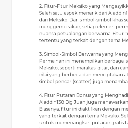
2. Fitur-Fitur Meksiko yang Mengasyik
Salah satu aspek menarik dari Aladdin13
dari Meksiko. Dari simbol-simbol khas 
menggembirakan, setiap elemen perm
nuansa petualangan berwarna. Fitur-fitu
tertentu yang terkait dengan tema Me
3. Simbol-Simbol Berwarna yang Men
Permainan ini menampilkan berbagai
Meksiko, seperti marakas, gitar, dan cang
nilai yang berbeda dan menciptakan at
simbol pencar (scatter) juga menamba
4. Fitur Putaran Bonus yang Menghad
Aladdin138 Big Juan juga menawarkan
Biasanya, fitur ini diaktifkan denga
yang terkait dengan tema Meksiko. Se
untuk memenangkan putaran gratis 