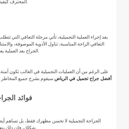
المحترف كيفية إجراء العملية بأعلى مستويات الأمان والاحتراف.
بعد إجراء العملية التجميلية، تأتي مرحلة التعافي التي تتطل
التعافي الراحة المناسبة، تناول الأدوية الموصوفة، والامت
الجراح بعد العملية يعد أمرًا ضروريًا لضمان الحصول على أفضل النتائج.
على الرغم من أن العمليات التجميلية في الغالب تكون آمنة،
أفضل جراح تجميل في الرياض
سيقوم بشرح جميع المخاطر ال
فوائد الجرا
الجراحة التجميلية لا تحسن مظهرك فقط، بل تساهم أيضً
شكلك، فإن ذلك ينعكس بشكل إيجابي على حياتك الشخصية والمهنية.