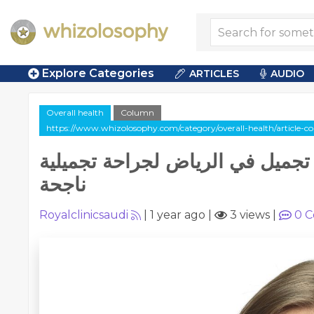
Explore Categories
ARTICLES
AUDIO
Overall health
Column
https://www.whizolosophy.com/category/overall-health/article-
جميل في الرياض لجراحة تجميلية
ناجحة
Royalclinicsaudi
|
1 year ago
|
3 views
|
0
C