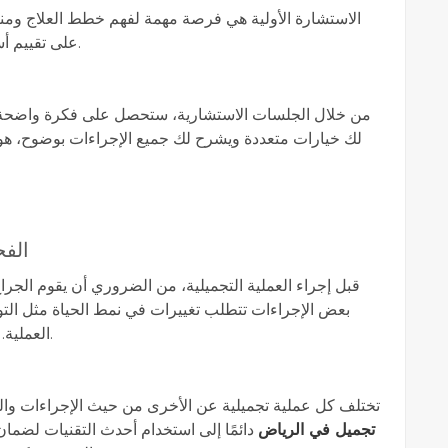
الاستشارة الأولية هي فرصة مهمة لفهم خطط العلاج ومن
على تقييم أسلوب الجراح ومدى استجابته لأسئلتك واهتماماتك.
من خلال الجلسات الاستشارية، ستحصل على فكرة واضحة حو
لك خيارات متعددة ويشرح لك جميع الإجراءات بوضوح، هو 
الفح
قبل إجراء العملية التجميلية، من الضروري أن يقوم الجر
بعض الإجراءات تتطلب تغييرات في نمط الحياة مثل التو
العملية. التحضير الجيد يسهم بشكل كبير في نجاح العملية.
تختلف كل عملية تجميلية عن الأخرى من حيث الإجراءات وا
تجميل في الرياض
دائمًا إلى استخدام أحدث التقنيات لضمان