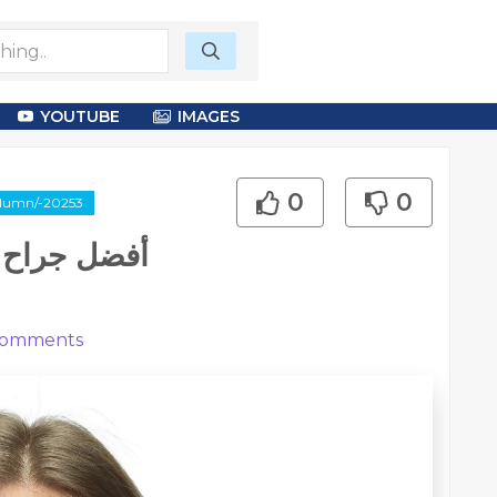
YOUTUBE
IMAGES
0
0
column/-20253
أفضل جراح ت
omments