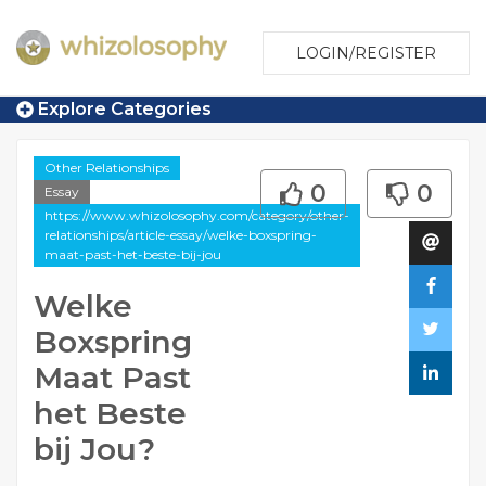
LOGIN/REGISTER
Explore Categories
Other Relationships
0
0
Essay
https://www.whizolosophy.com/category/other-
relationships/article-essay/welke-boxspring-
maat-past-het-beste-bij-jou
Welke
Boxspring
Maat Past
het Beste
bij Jou?