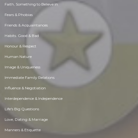
Faith, Something to Believe in
Fears & Phobias
Friends & Acquaintances
Habits. Good & Bad
Honour & Respect
Human Nature
Image & Uniqueness
Immediate Family Relations
Influence & Negotiation
Interdependence & Independence
Life's Big Questions
Love, Dating & Marriage
Manners & Etiquette