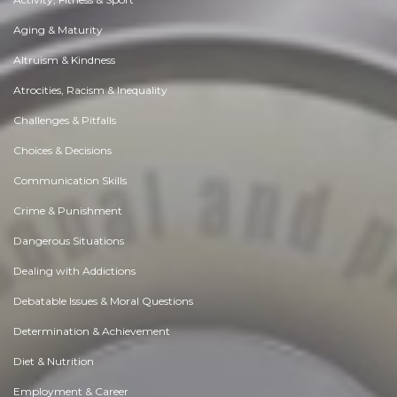
Aging & Maturity
Altruism & Kindness
Atrocities, Racism & Inequality
Challenges & Pitfalls
Choices & Decisions
Communication Skills
Crime & Punishment
Dangerous Situations
Dealing with Addictions
Debatable Issues & Moral Questions
Determination & Achievement
Diet & Nutrition
Employment & Career