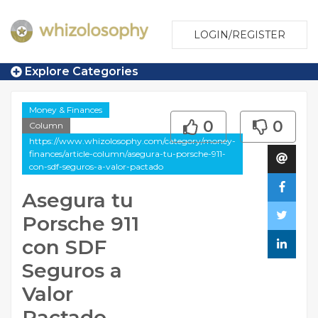
LOGIN/REGISTER
Explore Categories
Money & Finances
0
0
Column
https://www.whizolosophy.com/category/money-
finances/article-column/asegura-tu-porsche-911-
con-sdf-seguros-a-valor-pactado
Asegura tu
Porsche 911
con SDF
Seguros a
Valor
Pactado