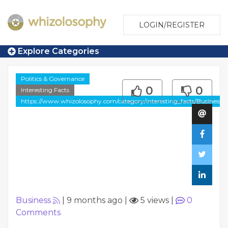
LOGIN/REGISTER
Explore Categories
Politics & Governance
0
0
Interesting Facts
https://www.whizolosophy.com/category/interesting_facts/Business
Business
|
9 months ago
|
5 views
|
0
Comments