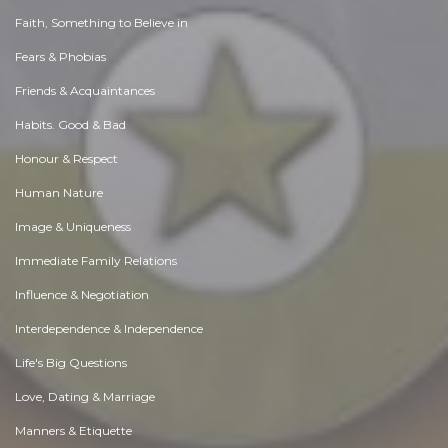
Faith, Something to Believe in
Fears & Phobias
Friends & Acquaintances
Habits. Good & Bad
Honour & Respect
Human Nature
Image & Uniqueness
Immediate Family Relations
Influence & Negotiation
Interdependence & Independence
Life's Big Questions
Love, Dating & Marriage
Manners & Etiquette