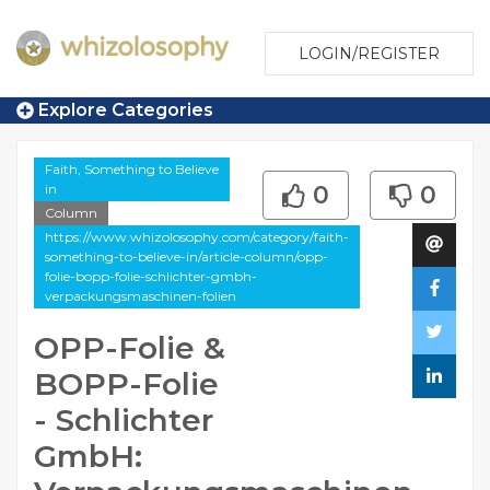
LOGIN/REGISTER
Explore Categories
Faith, Something to Believe
in
0
0
Column
https://www.whizolosophy.com/category/faith-
something-to-believe-in/article-column/opp-
folie-bopp-folie-schlichter-gmbh-
verpackungsmaschinen-folien
OPP-Folie &
BOPP-Folie
- Schlichter
GmbH: