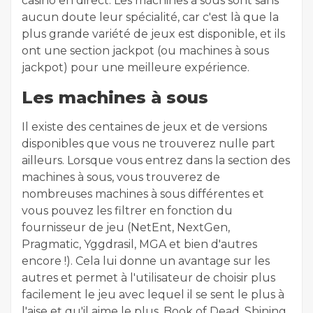
casino en direct. Les machines à sous sont sans
aucun doute leur spécialité, car c'est là que la
plus grande variété de jeux est disponible, et ils
ont une section jackpot (ou machines à sous
jackpot) pour une meilleure expérience.
Les machines à sous
Il existe des centaines de jeux et de versions
disponibles que vous ne trouverez nulle part
ailleurs. Lorsque vous entrez dans la section des
machines à sous, vous trouverez de
nombreuses machines à sous différentes et
vous pouvez les filtrer en fonction du
fournisseur de jeu (NetEnt, NextGen,
Pragmatic, Yggdrasil, MGA et bien d'autres
encore !). Cela lui donne un avantage sur les
autres et permet à l'utilisateur de choisir plus
facilement le jeu avec lequel il se sent le plus à
l'aise et qu'il aime le plus. Book of Dead, Shining