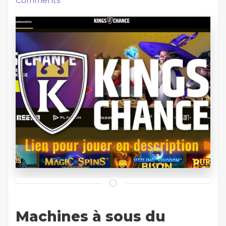
Comments
Machines à sous du