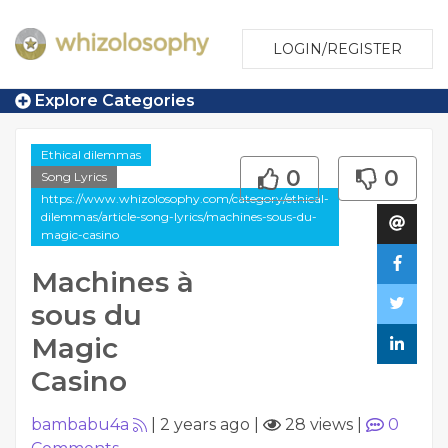
LOGIN/REGISTER
Explore Categories
Ethical dilemmas
0
0
Song Lyrics
https://www.whizolosophy.com/category/ethical-
dilemmas/article-song-lyrics/machines-sous-du-
magic-casino
Machines à
sous du
Magic
Casino
bambabu4a
|
2 years ago
|
28 views
|
0