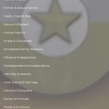
Friends & Acquaintances
Habits. Good & Bad
Honour & Respect
Human Nature
Image & Uniqueness
Immediate Family Relations
Influence & Negotiation
Interdependence & Independence
Life's Big Questions
Love, Dating & Marriage
Manners & Etiquette
Money & Finances
Moods & Emotions