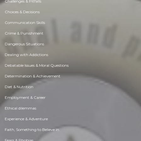
Challenges & Pitfalls
Choices & Decisions
Communication Skills
Crime & Punishment
Dangerous Situations
Dealing with Addictions
Debatable Issues & Moral Questions
Determination & Achievement
Diet & Nutrition
Employment & Career
Ethical dilemmas
Experience & Adventure
Faith, Something to Believe in
Fears & Phobias