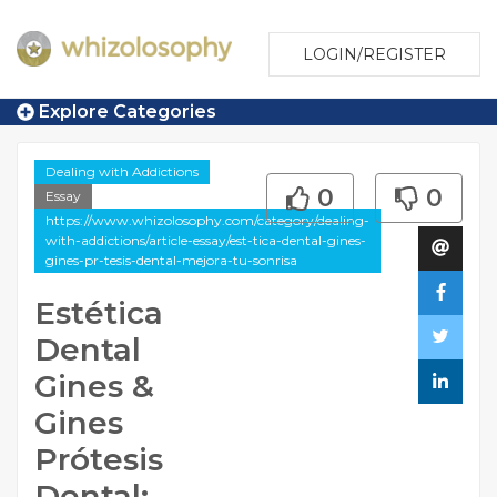
LOGIN/REGISTER
Explore Categories
Dealing with Addictions
0
0
Essay
https://www.whizolosophy.com/category/dealing-
with-addictions/article-essay/est-tica-dental-gines-
gines-pr-tesis-dental-mejora-tu-sonrisa
Estética
Dental
Gines &
Gines
Prótesis
Dental: