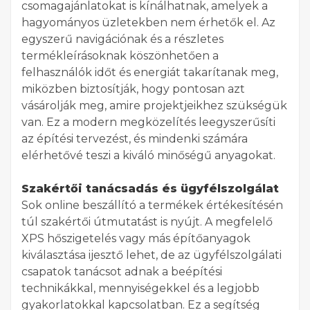
csomagajánlatokat is kínálhatnak, amelyek a
hagyományos üzletekben nem érhetők el. Az
egyszerű navigációnak és a részletes
termékleírásoknak köszönhetően a
felhasználók időt és energiát takarítanak meg,
miközben biztosítják, hogy pontosan azt
vásárolják meg, amire projektjeikhez szükségük
van. Ez a modern megközelítés leegyszerűsíti
az építési tervezést, és mindenki számára
elérhetővé teszi a kiváló minőségű anyagokat.
Szakértői tanácsadás és ügyfélszolgálat
Sok online beszállító a termékek értékesítésén
túl szakértői útmutatást is nyújt. A megfelelő
XPS hőszigetelés vagy más építőanyagok
kiválasztása ijesztő lehet, de az ügyfélszolgálati
csapatok tanácsot adnak a beépítési
technikákkal, mennyiségekkel és a legjobb
gyakorlatokkal kapcsolatban. Ez a segítség