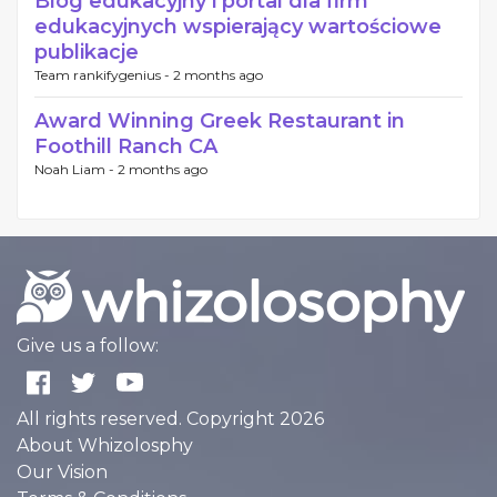
Blog edukacyjny i portal dla firm
edukacyjnych wspierający wartościowe
publikacje
Team rankifygenius -
2 months ago
Award Winning Greek Restaurant in
Foothill Ranch CA
Noah Liam -
2 months ago
Give us a follow:
All rights reserved. Copyright 2026
About Whizolosphy
Our Vision