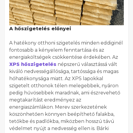
A hőszigetelés előnyei
A hatékony otthoni szigetelés minden eddiginél
fontosabb a kényelem fenntartása és az
energiaköltségek csökkentése érdekében. Az
XPS hőszigetelés
népszerű választássá vált
kiváló nedvességállósága, tartóssága és magas
hőhatékonysága miatt. Az XPS lapokkal
szigetelt otthonok télen melegebbek, nyáron
pedig hűvösebbek maradnak, ami észrevehető
megtakarítást eredményez az
energiaszámlákon. Merev szerkezetének
köszönhetően könnyen beépíthető falakba,
tetőkbe és padlókba, miközben hosszú távú
védelmet nyújt a nedvesség ellen is. Bárki