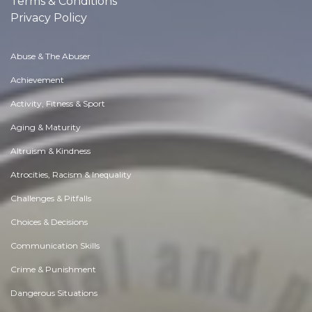
Terms & Conditions
Privacy Policy
Abuse & The Abuser
Achievement
Activity, Fitness & Sport
Aging & Maturity
Altruism & Kindness
Atrocities, Racism & Inequality
Challenges & Pitfalls
Choices & Decisions
Communication Skills
Crime & Punishment
Dangerous Situations