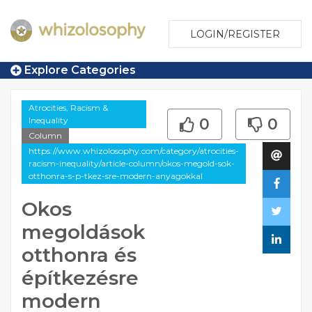
LOGIN/REGISTER
Explore Categories
Atrocities, Racism &
Inequality
0
0
Column
https://www.whizolosophy.com/category/atrocities-
racism-inequality/article-column/okos-megold-sok-
otthonra-s-p-tkez-sre-modern-anyagokkal
Okos
megoldások
otthonra és
építkezésre
modern