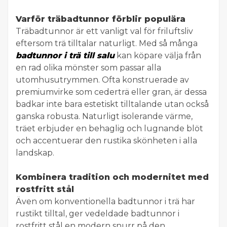
Varför träbadtunnor förblir populära
Träbadtunnor är ett vanligt val för friluftsliv
eftersom trä tilltalar naturligt. Med så många
badtunnor i trä till salu
kan köpare välja från
en rad olika mönster som passar alla
utomhusutrymmen. Ofta konstruerade av
premiumvirke som cederträ eller gran, är dessa
badkar inte bara estetiskt tilltalande utan också
ganska robusta. Naturligt isolerande värme,
träet erbjuder en behaglig och lugnande blöt
och accentuerar den rustika skönheten i alla
landskap.
Kombinera tradition och modernitet med
rostfritt stål
Även om konventionella badtunnor i trä har
rustikt tilltal, ger vedeldade badtunnor i
rostfritt stål en modern snurr på den