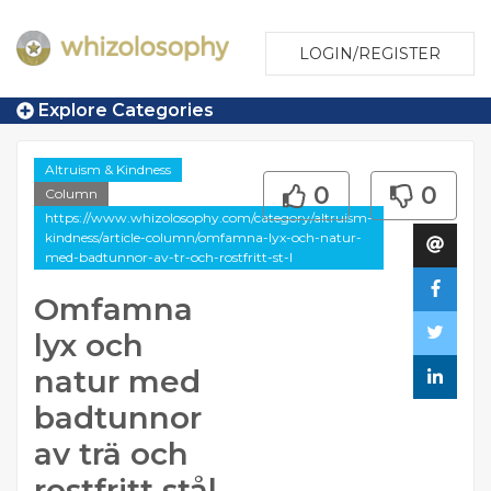
LOGIN/REGISTER
Explore Categories
Altruism & Kindness
0
0
Column
https://www.whizolosophy.com/category/altruism-
kindness/article-column/omfamna-lyx-och-natur-
med-badtunnor-av-tr-och-rostfritt-st-l
Omfamna
lyx och
natur med
badtunnor
av trä och
rostfritt stål