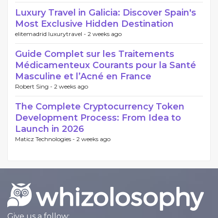
Luxury Travel in Galicia: Discover Spain's
Most Exclusive Hidden Destination
elitemadrid luxurytravel -
2 weeks ago
Guide Complet sur les Traitements
Médicamenteux Courants pour la Santé
Masculine et l’Acné en France
Robert Sing -
2 weeks ago
The Complete Cryptocurrency Token
Development Process: From Idea to
Launch in 2026
Maticz Technologies -
2 weeks ago
Give us a follow: