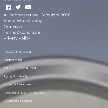
All rights reserved. Copyright 2026
About Whizolosphy
Our Vision
Terms & Conditions
Privacy Policy
Abuse & The Abuser
Achievement
Activity, Fitness & Sport
Aging & Maturity
Altruism & Kindness
Atrocities, Racism & Inequality
Challenges & Pitfalls