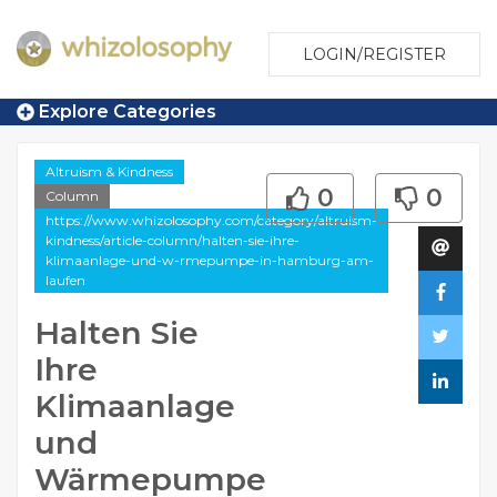
LOGIN/REGISTER
Explore Categories
Altruism & Kindness
0
0
Column
https://www.whizolosophy.com/category/altruism-
kindness/article-column/halten-sie-ihre-
klimaanlage-und-w-rmepumpe-in-hamburg-am-
laufen
Halten Sie
Ihre
Klimaanlage
und
Wärmepumpe