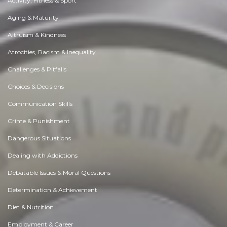
Activity, Fitness & Sport
Aging & Maturity
Altruism & Kindness
Atrocities, Racism & Inequality
Challenges & Pitfalls
Choices & Decisions
Communication Skills
Crime & Punishment
Dangerous Situations
Dealing with Addictions
Debatable Issues & Moral Questions
Determination & Achievement
Diet & Nutrition
Employment & Career