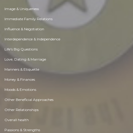
Image & Uniqueness
Immediate Family Relations
Influence & Negotiation
Interdependence & Independence
Life's Big Questions
Love, Dating & Marriage
Manners & Etiquette
Money & Finances
Moods & Emotions
Other Beneficial Approaches
Other Relationships
Overall health
Passions & Strengths