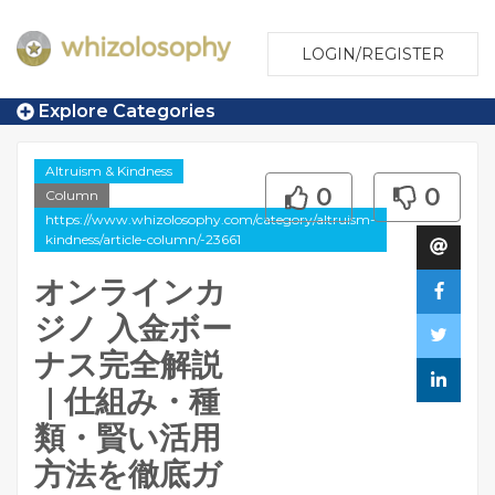
LOGIN/REGISTER
Explore Categories
Altruism & Kindness
0
0
Column
https://www.whizolosophy.com/category/altruism-
kindness/article-column/-23661
オンラインカ
ジノ 入金ボー
ナス完全解説
｜仕組み・種
類・賢い活用
方法を徹底ガ