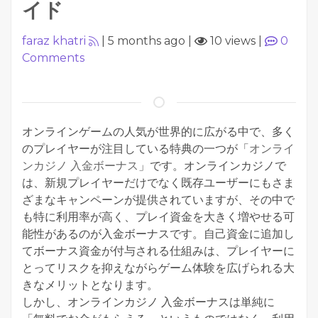
イド
faraz khatri
|
5 months ago
|
10 views
|
0
Comments
オンラインゲームの人気が世界的に広がる中で、多く
のプレイヤーが注目している特典の一つが「
オンライ
ンカジノ 入金ボーナス
」です。オンラインカジノで
は、新規プレイヤーだけでなく既存ユーザーにもさま
ざまなキャンペーンが提供されていますが、その中で
も特に利用率が高く、プレイ資金を大きく増やせる可
能性があるのが入金ボーナスです。自己資金に追加し
てボーナス資金が付与される仕組みは、プレイヤーに
とってリスクを抑えながらゲーム体験を広げられる大
きなメリットとなります。
しかし、オンラインカジノ 入金ボーナスは単純に