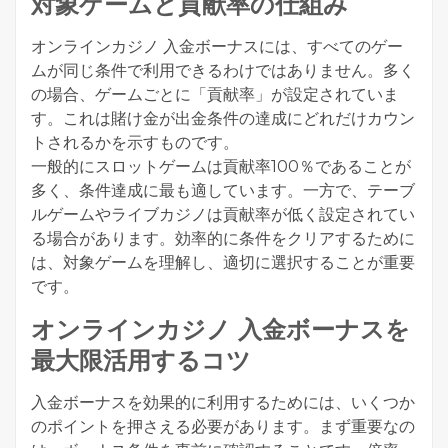
対象ゲームと貢献率の仕組み
オンラインカジノ 入金ボーナスには、すべてのゲー
ムが同じ条件で利用できるわけではありません。多く
の場合、ゲームごとに「貢献率」が設定されていま
す。これは賭け金が出金条件の達成にどれだけカウン
トされるかを示すものです。
一般的にスロットゲームは貢献率100％であることが
多く、条件達成に最も適しています。一方で、テーブ
ルゲームやライブカジノは貢献率が低く設定されてい
る場合があります。効率的に条件をクリアするために
は、対象ゲームを理解し、適切に選択することが重要
です。
オンラインカジノ 入金ボーナスを
最大限活用するコツ
入金ボーナスを効果的に利用するためには、いくつか
のポイントを押さえる必要があります。まず重要なの