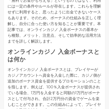
「無料でお金がもらえる」というものではなく、利用
には一定の条件やルールが存在します。これらを理解
せずに利用すると、思ったように出金できないケース
もあります。そのため、ボーナスの仕組みを正しく理
解し、自分に合った使い方を知ることが重要です。本
記事では、オンラインカジノ 入金ボーナスの基本か
ら種類、メリット、注意点、そして効率的な活用方法
までを詳しく解説します。
オンラインカジノ 入金ボーナスと
は何か
オンラインカジノ 入金ボーナスとは、プレイヤーが
カジノアカウントへ資金を入金した際に、カジノ側が
追加のボーナス資金を提供するプロモーションのこと
を指します。例えば、100％入金ボーナスが提供され
ている場合、1万円を入金すると同額の1万円がボーナ
スとして付与され、合計2万円分の資金でゲームを楽
しむことができます。この仕組みによって、プレイヤ