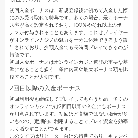
初回入金ボーナスは、新規登録後に初めて入金した際
にのみ受け取れる特典です。多くの場合、最もボーナ
ス率が高く設定されており、100％やそれ以上のボー
ナスが付与されることもあります。これはプレイヤー
がオンラインカジノの魅力を十分に体験できるよう設
計されており、少額入金でも長時間プレイできるのが
特徴です。
初回入金ボーナスはオンラインカジノ選びの重要な基
準になることも多く、条件内容や最大ボーナス額を比
較することが大切です。
2回目以降の入金ボーナス
初回利用後も継続してプレイしてもらうため、多くの
オンラインカジノでは2回目以降の入金にもボーナス
が用意されています。初回ほど高額ではない場合が多
いものの、定期的に利用することでプレイ資金を効率
よく増やすことができます。
このタイプはリピーター向けの特典であり、キャンペ