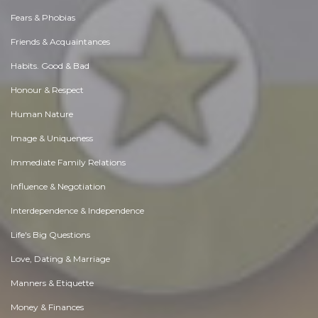
Fears & Phobias
Friends & Acquaintances
Habits. Good & Bad
Honour & Respect
Human Nature
Image & Uniqueness
Immediate Family Relations
Influence & Negotiation
Interdependence & Independence
Life's Big Questions
Love, Dating & Marriage
Manners & Etiquette
Money & Finances