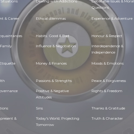
Situations
Dealing with Addictions
Debatable Issues & Moral
Questions
t & Career
Ethical dilemmas
Experience & Adventure
Acquaintances
Habits. Good & Bad
Honour & Respect
 Family
Influence & Negotiation
Interdependence &
Independence
Etiquette
Money & Finances
Moods & Emotions
lth
Passions & Strengths
Peace & Forgiveness
Governance
Positive & Negative
Rights & Freedom
Attitudes
tions
Sins
Thanks & Gratitude
 present &
Today's World, Projecting
Truth & Character
Tomorrow