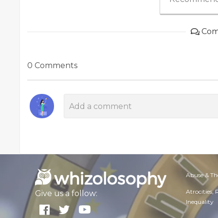
Com
0 Comments
Abuse & Th
Atrocities,
Give us a follow:
Inequality