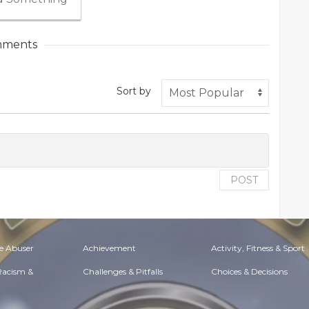
ments
Sort by
POST
e Abuser
Achievement
Activity, Fitness & Sport
 Racism &
Challenges & Pitfalls
Choices & Decisions