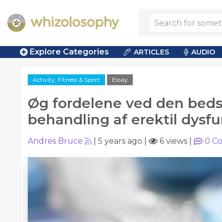
Explore Categories
ARTICLES
AUDIO
Activity, Fitness & Sport
Essay
Øg fordelene ved den beds
behandling af erektil dysf
Andres Bruce
|
5 years ago
|
6 views
|
0
Co