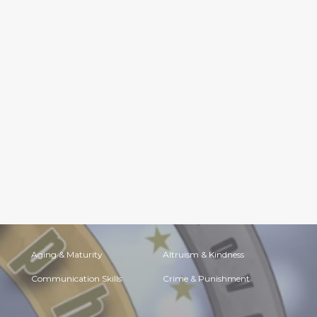
Aging & Maturity
Altruism & Kindness
Communication Skills
Crime & Punishment