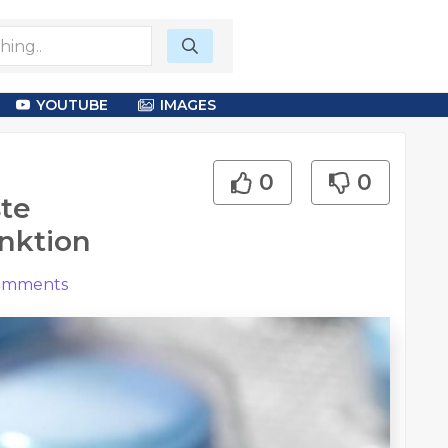
YOUTUBE
IMAGES
0
0
te
unktion
mments