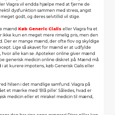
ler Viagra vil endda hjælpe med at fjerne de
erektil dysfunktion sammen med stress, angst
eget godt, og deres selvtillid vil stige.
nge mænd
Køb Generic Cialis
eller Viagra fra et
r ikke kun en meget mere rimelig pris, men den
. Der er mange mænd, der ofte flov og skyldige
ecept. Lige så akavet for mænd er at udfylde
 hvor alle kan se. Apoteker online giver mænd
be generisk medicin online diskret på. Mænd må
 i at kurere impotens, køb Generisk Cialis eller
bred hilsen i det mandlige samfund. Viagra på
ået et mærke med 'Blå pille'. Således, hvad er
sk medicin eller et mirakel medicin til mænd,