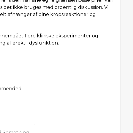
, mens den har sine egne grænser! Disse piller kan
is det ikke bruges med ordentlig diskussion. Vil
 helt afhænger af dine kropsreaktioner og
nnemgået flere kliniske eksperimenter og
ng af erektil dysfunktion.
mmended
 Something