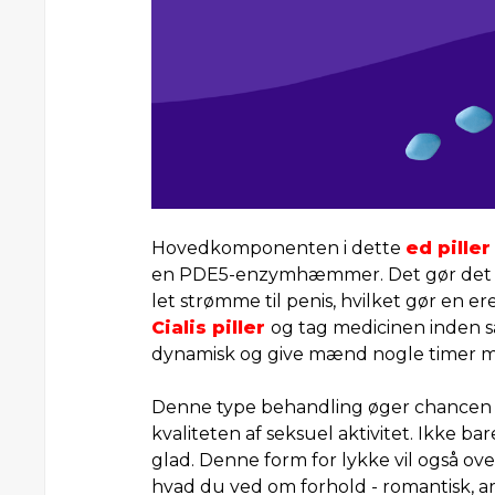
Hovedkomponenten i dette
ed piller
en PDE5-enzymhæmmer. Det gør det mul
let strømme til penis, hvilket gør en e
Cialis piller
og tag medicinen inden s
dynamisk og give mænd nogle timer me
Denne type behandling øger chancen f
kvaliteten af ​​seksuel aktivitet. Ikke 
glad. Denne form for lykke vil også over
hvad du ved om forhold - romantisk, arb