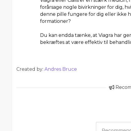
Viagra eller Cialis er en stærk medicin
forårsage nogle bivirkninger for dig, hv
denne pille fungere for dig eller ikke
formationer?
Du kan endda tænke, at Viagra har ge
bekræftes at være effektiv til behandli
Created by:
Andres Bruce
Reco
Recommend