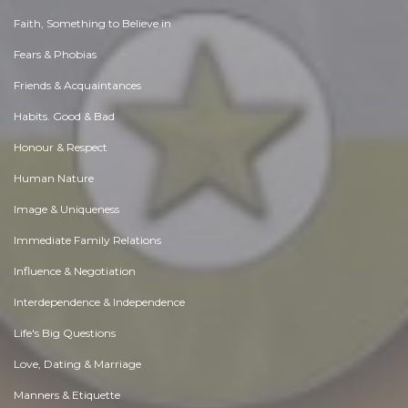
Faith, Something to Believe in
Fears & Phobias
Friends & Acquaintances
Habits. Good & Bad
Honour & Respect
Human Nature
Image & Uniqueness
Immediate Family Relations
Influence & Negotiation
Interdependence & Independence
Life's Big Questions
Love, Dating & Marriage
Manners & Etiquette