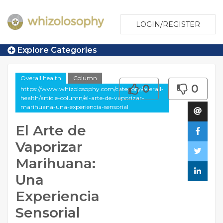
LOGIN/REGISTER
Explore Categories
Overall health
Column
0
0
https://www.whizolosophy.com/category/overall-
health/article-column/el-arte-de-vaporizar-
marihuana-una-experiencia-sensorial
El Arte de
Vaporizar
Marihuana:
Una
Experiencia
Sensorial