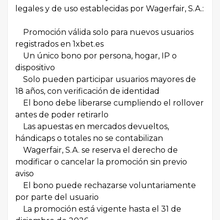
legales y de uso establecidas por Wagerfair, S.A.:
Promoción válida solo para nuevos usuarios
registrados en 1xbet.es
Un único bono por persona, hogar, IP o
dispositivo
Solo pueden participar usuarios mayores de
18 años, con verificación de identidad
El bono debe liberarse cumpliendo el rollover
antes de poder retirarlo
Las apuestas en mercados devueltos,
hándicaps o totales no se contabilizan
Wagerfair, S.A. se reserva el derecho de
modificar o cancelar la promoción sin previo
aviso
El bono puede rechazarse voluntariamente
por parte del usuario
La promoción está vigente hasta el 31 de