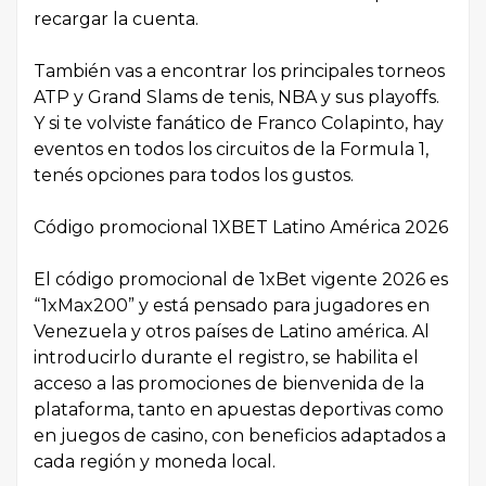
recargar la cuenta.
También vas a encontrar los principales torneos
ATP y Grand Slams de tenis, NBA y sus playoffs.
Y si te volviste fanático de Franco Colapinto, hay
eventos en todos los circuitos de la Formula 1,
tenés opciones para todos los gustos.
Código promocional 1XBET Latino América 2026
El código promocional de 1xBet vigente 2026 es
“1xMax200” y está pensado para jugadores en
Venezuela y otros países de Latino américa. Al
introducirlo durante el registro, se habilita el
acceso a las promociones de bienvenida de la
plataforma, tanto en apuestas deportivas como
en juegos de casino, con beneficios adaptados a
cada región y moneda local.