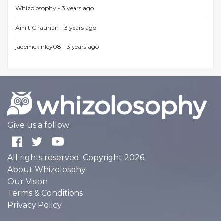
Whizolosophy -
3 years ago
Amit Chauhan -
3 years ago
jademckinley08 -
3 years ago
Give us a follow:
All rights reserved. Copyright 2026
About Whizolosphy
Our Vision
Terms & Conditions
Privacy Policy