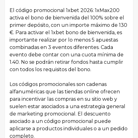
El código promocional 1xbet 2026: 1xMax200
activa el bono de bienvenida del 100% sobre el
primer depósito, con un importe máximo de 130
€. Para activar el 1xbet bono de bienvenida, es
importante realizar por lo menos 5 apuestas
combinadas en 3 eventos diferentes. Cada
evento debe contar con una cuota mínima de
1.40. No se podrán retirar fondos hasta cumplir
con todos los requisitos del bono.
Los códigos promocionales son cadenas
alfanuméricas que las tiendas online ofrecen
para incentivar las compras en su sitio web y
suelen estar asociados a una estrategia general
de marketing promocional. El descuento
asociado a un código promocional puede
aplicarse a productos individuales o a un pedido
completo.