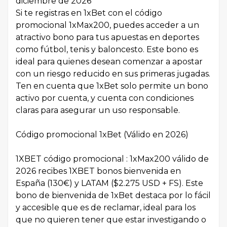
diciembre de 2026
Si te registras en 1xBet con el código
promocional 1xMax200, puedes acceder a un
atractivo bono para tus apuestas en deportes
como fútbol, tenis y baloncesto. Este bono es
ideal para quienes desean comenzar a apostar
con un riesgo reducido en sus primeras jugadas.
Ten en cuenta que 1xBet solo permite un bono
activo por cuenta, y cuenta con condiciones
claras para asegurar un uso responsable.
Código promocional 1xBet (Válido en 2026)
1XBET código promocional : 1xMax200 válido de
2026 recibes 1XBET bonos bienvenida en
España (130€) y LATAM ($2.275 USD + FS). Este
bono de bienvenida de 1xBet destaca por lo fácil
y accesible que es de reclamar, ideal para los
que no quieren tener que estar investigando o