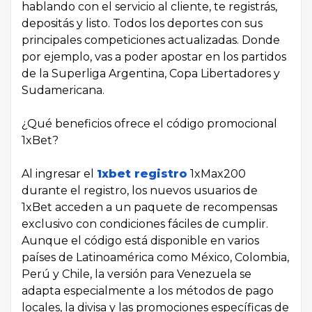
hablando con el servicio al cliente, te registrás,
depositás y listo. Todos los deportes con sus
principales competiciones actualizadas. Donde
por ejemplo, vas a poder apostar en los partidos
de la Superliga Argentina, Copa Libertadores y
Sudamericana.
¿Qué beneficios ofrece el código promocional
1xBet?
Al ingresar el
1xbet registro
1xMax200
durante el registro, los nuevos usuarios de
1xBet acceden a un paquete de recompensas
exclusivo con condiciones fáciles de cumplir.
Aunque el código está disponible en varios
países de Latinoamérica como México, Colombia,
Perú y Chile, la versión para Venezuela se
adapta especialmente a los métodos de pago
locales, la divisa y las promociones específicas de