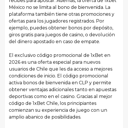
recibes para apostar. Además, la oferta de 1xbet
México no se limita al bono de bienvenida. La
plataforma también tiene otras promociones y
ofertas para los jugadores registrados. Por
ejemplo, puedes obtener bonos por depósito,
giros gratis para juegos de casino, o devolución
del dinero apostado en caso de empate.
El exclusivo código promocional de 1xBet en
2026 es una oferta especial para nuevos
usuarios de Chile que les da acceso a mejores
condiciones de inicio. El código promocional
activa bonos de bienvenida en CLP y permite
obtener ventajas adicionales tanto en apuestas
deportivas como en el casino. Gracias al mejor
código de 1xBet Chile, los principiantes
comienzan su experiencia de juego con un
amplio abanico de posibilidades.