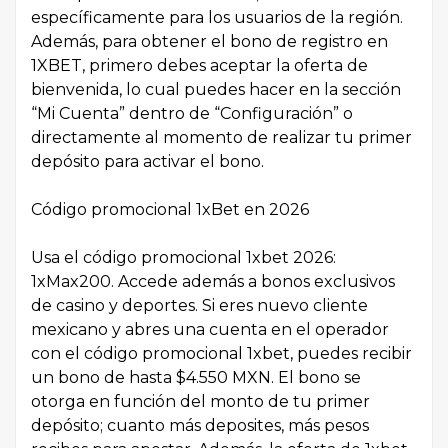
específicamente para los usuarios de la región.
Además, para obtener el bono de registro en
1XBET, primero debes aceptar la oferta de
bienvenida, lo cual puedes hacer en la sección
“Mi Cuenta” dentro de “Configuración” o
directamente al momento de realizar tu primer
depósito para activar el bono.
Código promocional 1xBet en 2026
Usa el código promocional 1xbet 2026:
1xMax200. Accede además a bonos exclusivos
de casino y deportes. Si eres nuevo cliente
mexicano y abres una cuenta en el operador
con el código promocional 1xbet, puedes recibir
un bono de hasta $4.550 MXN. El bono se
otorga en función del monto de tu primer
depósito; cuanto más deposites, más pesos