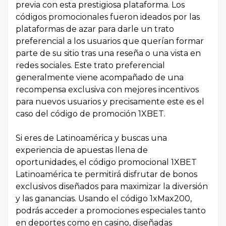
previa con esta prestigiosa plataforma. Los
códigos promocionales fueron ideados por las
plataformas de azar para darle un trato
preferencial a los usuarios que querían formar
parte de su sitio tras una reseña o una vista en
redes sociales. Este trato preferencial
generalmente viene acompañado de una
recompensa exclusiva con mejores incentivos
para nuevos usuarios y precisamente este es el
caso del código de promoción 1XBET.
Si eres de Latinoamérica y buscas una
experiencia de apuestas llena de
oportunidades, el código promocional 1XBET
Latinoamérica te permitirá disfrutar de bonos
exclusivos diseñados para maximizar la diversión
y las ganancias. Usando el código 1xMax200,
podrás acceder a promociones especiales tanto
en deportes como en casino, diseñadas