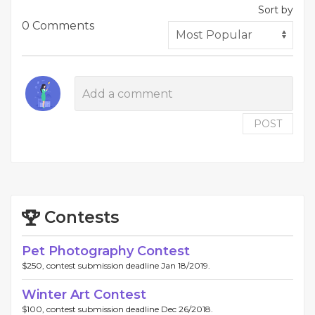
Sort by
0 Comments
POST
Contests
Pet Photography Contest
$250, contest submission deadline Jan 18/2019.
Winter Art Contest
$100, contest submission deadline Dec 26/2018.