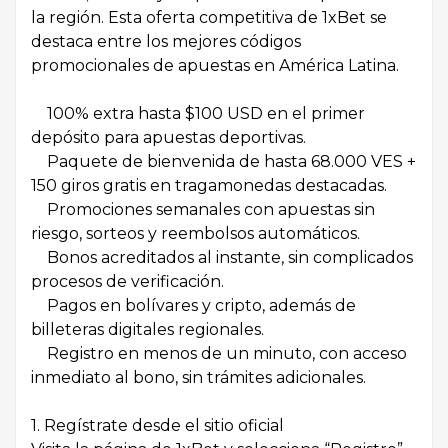
la región. Esta oferta competitiva de 1xBet se
destaca entre los mejores códigos
promocionales de apuestas en América Latina.
100% extra hasta $100 USD en el primer
depósito para apuestas deportivas.
Paquete de bienvenida de hasta 68.000 VES +
150 giros gratis en tragamonedas destacadas.
Promociones semanales con apuestas sin
riesgo, sorteos y reembolsos automáticos.
Bonos acreditados al instante, sin complicados
procesos de verificación.
Pagos en bolívares y cripto, además de
billeteras digitales regionales.
Registro en menos de un minuto, con acceso
inmediato al bono, sin trámites adicionales.
1. Regístrate desde el sitio oficial