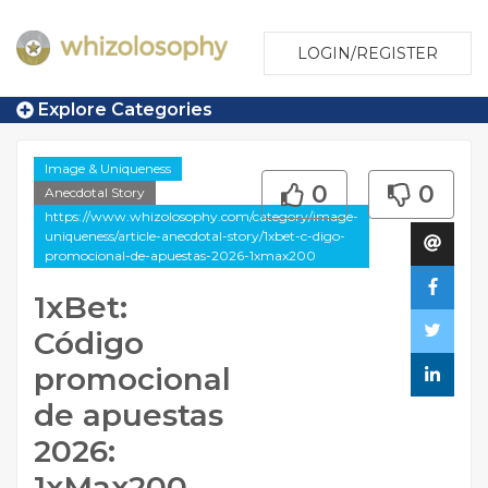
LOGIN/REGISTER
Explore Categories
Image & Uniqueness
0
0
Anecdotal Story
https://www.whizolosophy.com/category/image-
uniqueness/article-anecdotal-story/1xbet-c-digo-
promocional-de-apuestas-2026-1xmax200
1xBet:
Código
promocional
de apuestas
2026:
1xMax200