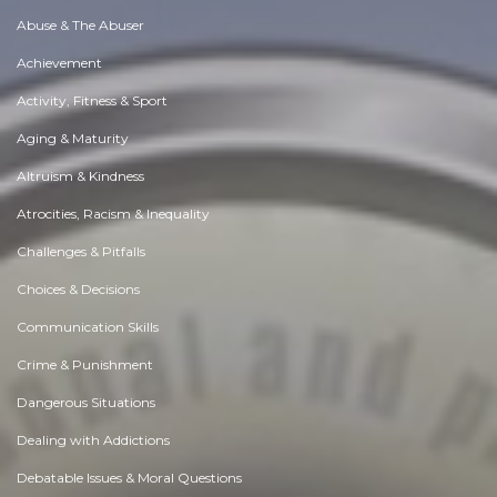
Abuse & The Abuser
Achievement
Activity, Fitness & Sport
Aging & Maturity
Altruism & Kindness
Atrocities, Racism & Inequality
Challenges & Pitfalls
Choices & Decisions
Communication Skills
Crime & Punishment
Dangerous Situations
Dealing with Addictions
Debatable Issues & Moral Questions