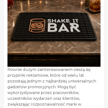
Równie dużym zainteresowaniem cieszą się
przypinki reklamowe, które od wielu lat
pozostają jednym z najbardziej uniwersalnych
gadżetów promocyjnych. Mogą być
wykorzystywane przez pracowników,
uczestników wydarzeń oraz klientów,
zwiększając rozpoznawalność marki w