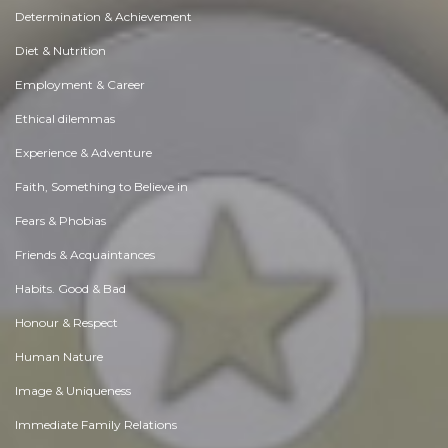
Determination & Achievement
Diet & Nutrition
Employment & Career
Ethical dilemmas
Experience & Adventure
Faith, Something to Believe in
Fears & Phobias
Friends & Acquaintances
Habits. Good & Bad
Honour & Respect
Human Nature
Image & Uniqueness
Immediate Family Relations