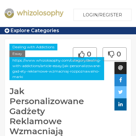
LOGIN/REGISTER
Explore Categories
Dealing with Addictions
0
0
Essay
https://www.whizolosophy.com/category/dealing-
with-addictions/article-essay/jak-personalizowane-
gad-ety-reklamowe-wzmacniaj-rozpoznawalno-
marki
Jak
Personalizowane
Gadżety
Reklamowe
Wzmacniają