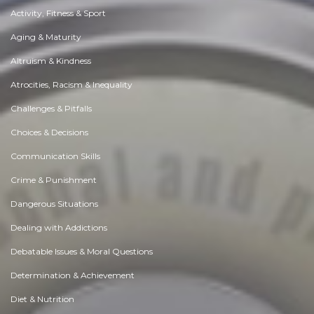
Activity, Fitness & Sport
Aging & Maturity
Altruism & Kindness
Atrocities, Racism & Inequality
Challenges & Pitfalls
Choices & Decisions
Communication Skills
Crime & Punishment
Dangerous Situations
Dealing with Addictions
Debatable Issues & Moral Questions
Determination & Achievement
Diet & Nutrition