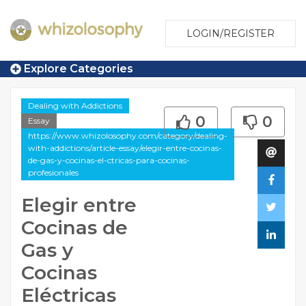
LOGIN/REGISTER
Explore Categories
Dealing with Addictions
0
0
Essay
https://www.whizolosophy.com/category/dealing-
with-addictions/article-essay/elegir-entre-cocinas-
de-gas-y-cocinas-el-ctricas-para-cocinas-
profesionales
Elegir entre
Cocinas de
Gas y
Cocinas
Eléctricas