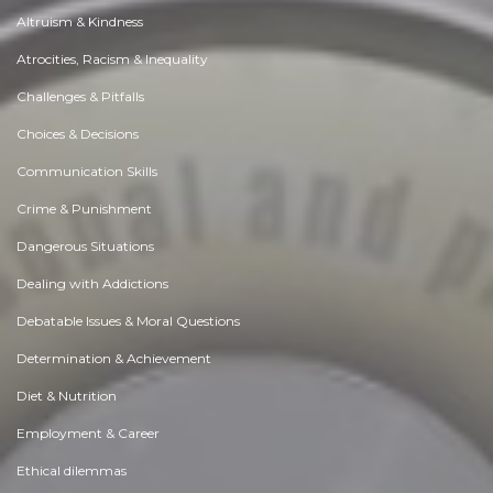
Altruism & Kindness
Atrocities, Racism & Inequality
Challenges & Pitfalls
Choices & Decisions
Communication Skills
Crime & Punishment
Dangerous Situations
Dealing with Addictions
Debatable Issues & Moral Questions
Determination & Achievement
Diet & Nutrition
Employment & Career
Ethical dilemmas