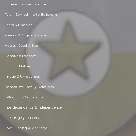
Experience & Adventure
Faith, Something to Believe in
Fears & Phobias
Friends & Acquaintances
Habits. Good & Bad
Honour & Respect
Human Nature
Image & Uniqueness
Immediate Family Relations
Influence & Negotiation
Interdependence & Independence
Life's Big Questions
Love, Dating & Marriage