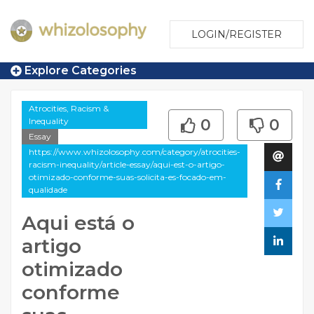
LOGIN/REGISTER
Explore Categories
Atrocities, Racism &
Inequality
0
0
Essay
https://www.whizolosophy.com/category/atrocities-
racism-inequality/article-essay/aqui-est-o-artigo-
otimizado-conforme-suas-solicita-es-focado-em-
qualidade
Aqui está o
artigo
otimizado
conforme