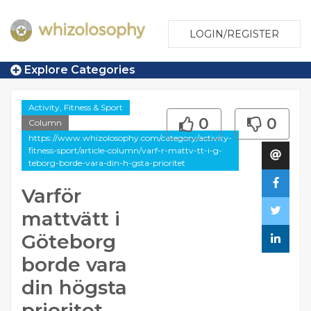
LOGIN/REGISTER
Explore Categories
Activity, Fitness & Sport
0
0
Column
https://www.whizolosophy.com/category/activity-
fitness-sport/article-column/varf-r-mattv-tt-i-g-
teborg-borde-vara-din-h-gsta-prioritet
Varför
mattvätt i
Göteborg
borde vara
din högsta
prioritet