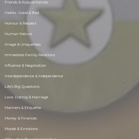
Friends & Acquaintances
Habits. Good & Bad
Honour & Respect
Human Nature
Image & Uniqueness
Immediate Family Relations
Influence & Negotiation
Interdependence & Independence
Life's Big Questions
Love, Dating & Marriage
Manners & Etiquette
Money & Finances
Moods & Emotions